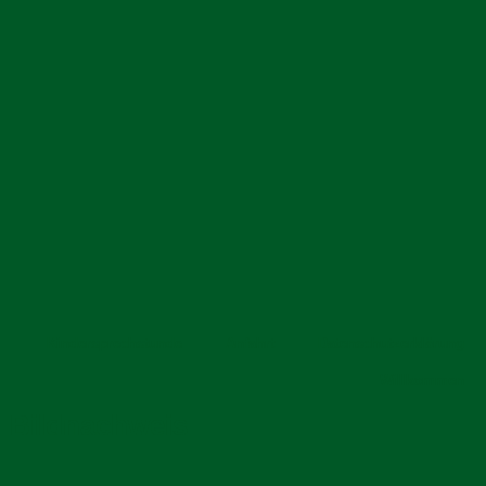
Kindersprechstunde
Anfahrt
Datenschutzerklärung
Willkommen
Bildnachweis