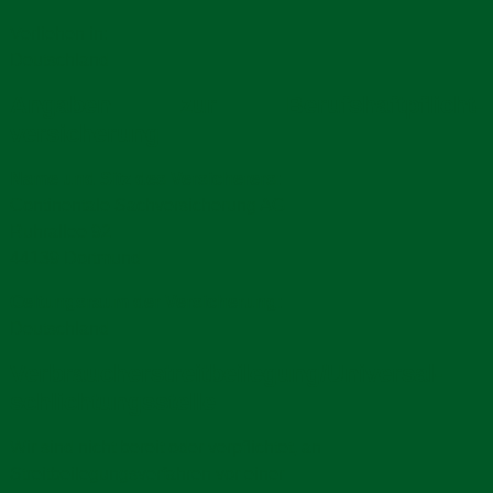
Verliehen in:
Deutschland
Angaben zur Berufs­haftpflicht­
versicherung
Name und Sitz des Versicherers:
Continentale Sachversicherung AG
Ruhrallee 92
44139 Dortmund
Geltungsraum der Versicherung:
Deutschland
Verbraucher­streit­beilegung/Universal­
schlichtungs­stelle
Wir sind nicht bereit oder verpflichtet, an
Streitbeilegungsverfahren vor einer