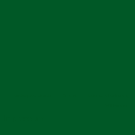
Kindersprechstunde
Anfahrt
Datenschutzerklärung
Willkommen
Impressum