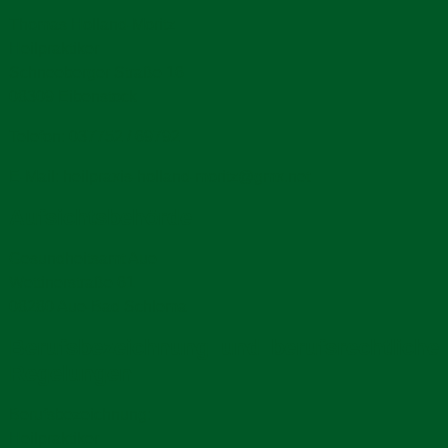
Thomas Holland-Moritz
Heilpraktiker
Schneeberger Straße 16
08309 Eibenstock
Telefon: 037752 / 69792
E-Mail: heilpraxis-holland-moritz@gmx.net
Aufsichtsbehörde
Gesundheitsamt Aue
Wettinerstraße 61
08280 Aue-Bad Schlema
Berufsbezeichnung und berufsrechtliche
Regelungen
Berufsbezeichnung:
Heilpraktiker