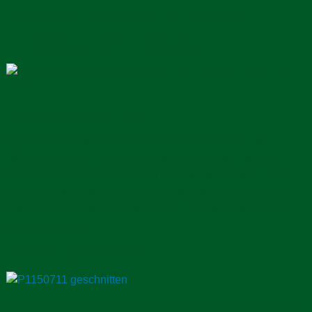
Dienstag und Freitag 9 bis 13 Uhr
und nach Vereinbarung
Immer wieder krank ?
Ständig ist Ihr Kind erkältet – immer wieder Hals- und
Ohrenschmerzen. Oder Ihrem Kind ist dauernd unwohl –
keiner findet die Ursache. Die Haut will nicht heilen – die
ganze Familie leidet mit. Eine Behandlung jagt die andere –
ohne Erfolg. Sie kommen nicht zur Ruhe und suchen nach
einer Alternative.
Was hilft Ihrem Kind ?
In meiner Kindersprechstunde erwartet die kleinen Patienten