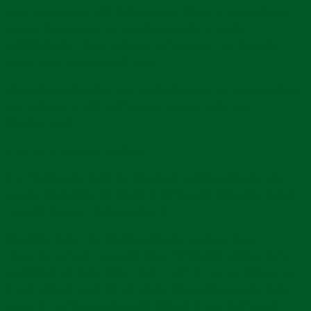
eine ganz individuelle Behandlung. Denn so verschieden
unsere Kinder sind, so verschieden sind auch ihre
Anfälligkeiten. Jedes erkrankt auf seine Art und braucht
seine ganz eigenen Heilmittel.
Daher lege ich hohen Wert auf Befragung und Untersuchung
und nehme mir viel Zeit für eine genaue Wahl der
Medikamente.
Die Natur kann helfen !
Zur Anwendung kommen klassisch homöopathische und
naturheilkundliche Mittel wie Heilpflanzen, Schüßler-Salze,
Hausmittel oder Blütenessenzen.
Daneben kann eine bioenergetische Untersuchung
Hinweise auf die Ursachen einer Anfälligkeit geben. Dafür
entnehme ich Ihrem Kind einen Tropfen Blut aus Finger oder
Ferse. Diesen teste ich mit einem Bioresonanzgerät unter
anderem auf Organstörungen, Allergien und chemische