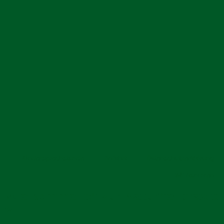
Kindersprechstunde
Anfahrt
Datenschutzerklärung
Willkommen
Wie komme ich zur Naturheilpraxis
?