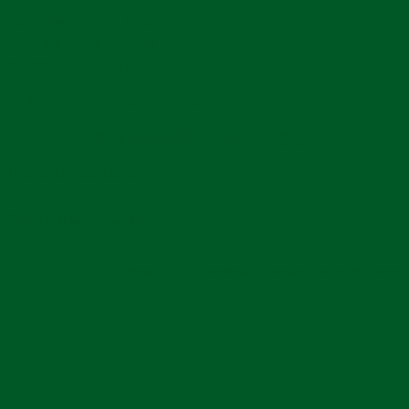
Naturheilpraxis Holland-Moritz
Schneeberger Straße 16
08309 Eibenstock
Telefon:
037752 / 69792
Email:
heilpraxis-holland-moritz@gmx.net
Datenschutzerklärung
für
Kommentare deaktiviert
Kontakt
Powered by
Wordpress
, Redesign Theme by
Tioreo